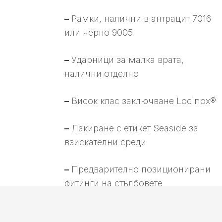
–
Рамки, налични в антрацит 7016
или черно 9005
–
Ударници за малка врата,
налични отделно
–
Висок клас заключване Locinox®
–
Лакиране с етикет Seaside за
взискателни среди
–
Предварително позиционирани
фитинги на стълбовете
ПОВЕЧЕ ИНФОРМАЦИЯ