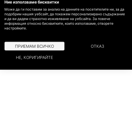
Ние използваме бисквитки
Може да ги поставим за анализ на данните на посетителите ни, за да
Авторски права © Fiberdeck®​
подобрим нашия уебсайт, да покажем персонализирано съдържание
и да ви дадем страхотно изживяване на уебсайта. За повече
информация относно бисквитките, които използваме, отворете
настройките.
ПРИЕМАМ ВСИЧКО
ОТКАЗ
НЕ, КОРИГИРАЙТЕ