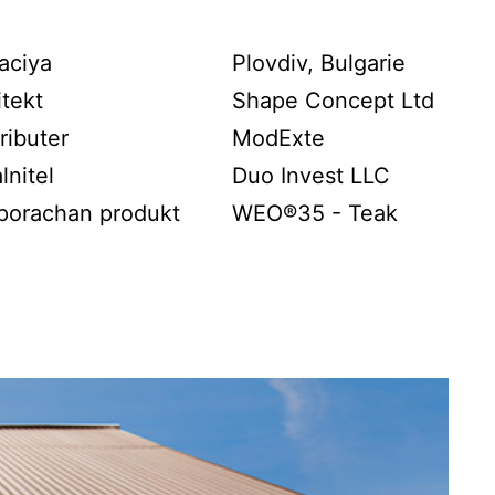
aciya
Plovdiv, Bulgarie
itekt
Shape Concept Ltd
ributer
ModExte
lnitel
Duo Invest LLC
porachan produkt
WEO®35 - Teak