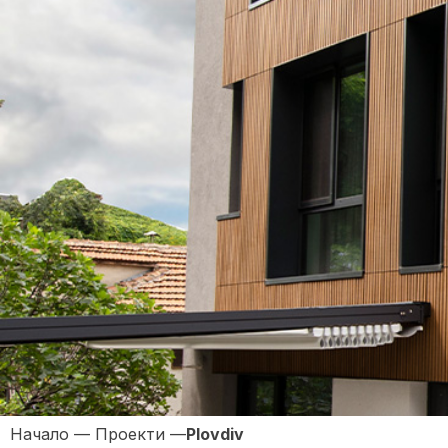
Начало
—
Проекти
—
Plovdiv