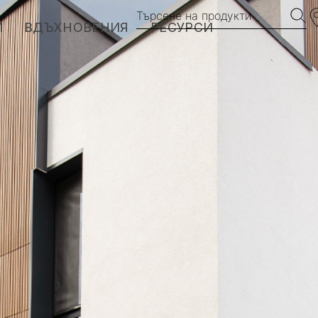
Търсене на продукти
И
ВДЪХНОВЕНИЯ
РЕСУРСИ
EXOTICS
HARMONY
VINTAGE
MANHATTAN
BROOKLYN
MyDeckPlanner