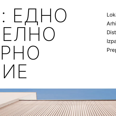
 : ЕДНО
Lok
Arh
ТЕЛНО
Dist
Izpa
УРНО
Pre
НИЕ