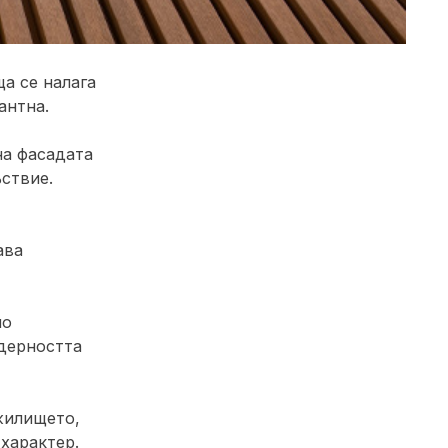
а се налага
антна.
на фасадата
ствие.
ава
но
одерността
жилището,
 характер.