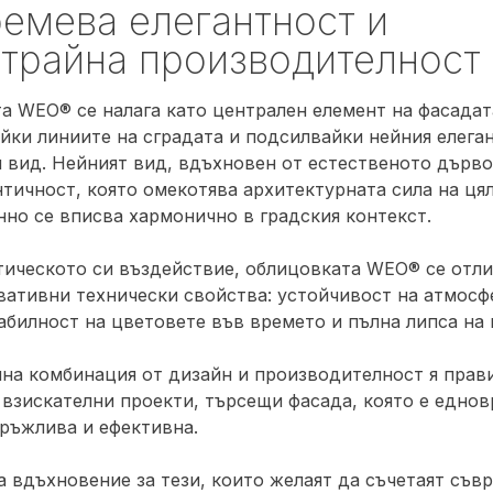
емева елегантност и
трайна производителност
а WEO® се налага като централен елемент на фасадат
йки линиите на сградата и подсилвайки нейния елега
 вид. Нейният вид, вдъхновен от естественото дърво
нтичност, която омекотява архитектурната сила на цял
но се вписва хармонично в градския контекст.
тическото си въздействие, облицовката WEO® се отли
вативни технически свойства: устойчивост на атмосф
табилност на цветовете във времето и пълна липса на
лна комбинация от дизайн и производителност я прав
 взискателни проекти, търсещи фасада, която е едно
дръжлива и ефективна.
а вдъхновение за тези, които желаят да съчетаят съв