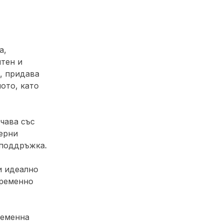
а,
нтен и
, придава
ото, като
чава със
ерни
 поддръжка.
и идеално
временно
ременна