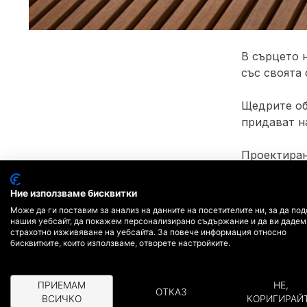
В сърцето 
със своята
Щедрите об
придават н
Проектиран
същевремен
формална с
Ние използваме бисквитки
Може да ги поставим за анализ на данните на посетителите ни, за да по
Изборът на
нашия уебсайт, да покажем персонализирано съдържание и да ви дадем
страхотно изживяване на уебсайта. За повече информация относно
тълкуване,
бисквитките, които използваме, отворете настройките.
и безвреми
ПРИЕМАМ
НЕ,
Тази реали
ОТКАЗ
ВСИЧКО
КОРИГИРАЙ
проектиран