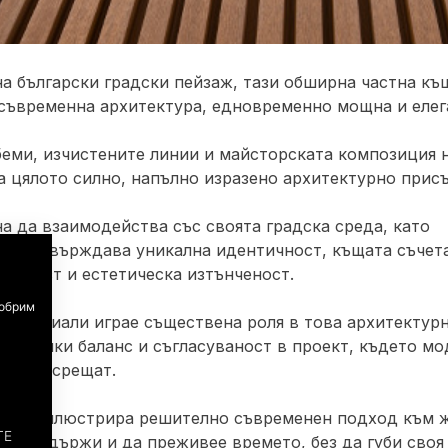
на български градски пейзаж, тази обширна частна къщ
 съвременна архитектура, едновременно мощна и елег
еми, изчистените линии и майсторската композиция 
а цялото силно, напълно изразено архитектурно присъ
а да взаимодейства със своята градска среда, като
но утвърждава уникална идентичност, къщата съчет
трогост и естетическа изтънченост.
добрим
 материали играе съществена роля в това архитектур
 внасяйки баланс и съгласуваност в проект, където м
ето се срещат.
зация илюстрира решително съвременен подход към 
ТЕ
 да издържи и да преживее времето, без да губи своя