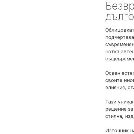
Безвр
дълго
Облицовкат
подчертава
съвременен
нотка авте
същевремен
Освен есте
своите ино
влияния, с
Тази уника
решение за
стилна, из
Източник н