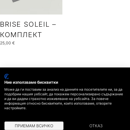
BRISE SOLEIL –
КОМПЛЕКТ
25,00
€
Ние използваме бисквитки
Може да ги поставим за анализ на данните на посетителите ни, за да
подобрим нашия уебсайт, да покажем персонализирано съдържание
и да ви дадем страхотно изживяване на уебсайта. За повече
информация относно бисквитките, които използваме, отворете
настройките.
ПРИЕМАМ ВСИЧКО
ОТКАЗ